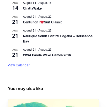
August 14
-
August 16
AUG
14
ChattaWake
August 21
-
August 22
AUG
21
Centurion I
Surf Classic
August 21
-
August 23
AUG
21
Nautique South Central Regatta – Horseshoe
Bay
August 21
-
August 23
AUG
21
WWA Panda Wake Games 2026
View Calendar
You may also like