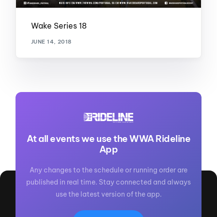
Wake Series 18
JUNE 14, 2018
At all events we use the WWA Rideline
App
Any changes to the schedule or running order are
published in real time. Stay connected and always
use the latest version of the app.