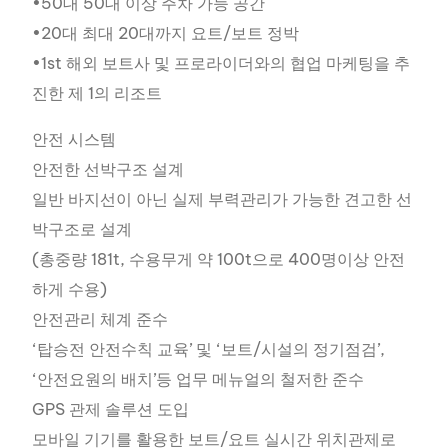
•50대 50대 이상 주차 가능 공간
•20대 최대 20대까지 요트/보트 정박
•1st 해외 보트사 및 프로라이더와의 협업 마케팅을 추
진한 제 1의 리조트
안전 시스템
안전한 선박구조 설계
일반 바지선이 아닌 실제 부력관리가 가능한 견고한 선
박구조로 설계
(총중량 181t, 수용무게 약 100t으로 400명이상 안전
하게 수용)
안전관리 체계 준수
‘탑승전 안전수칙 교육’ 및 ‘보트/시설의 정기점검’,
‘안전요원의 배치’등 업무 메뉴얼의 철저한 준수
GPS 관제 솔루션 도입
모바일 기기를 활용한 보트/요트 실시간 위치관제로