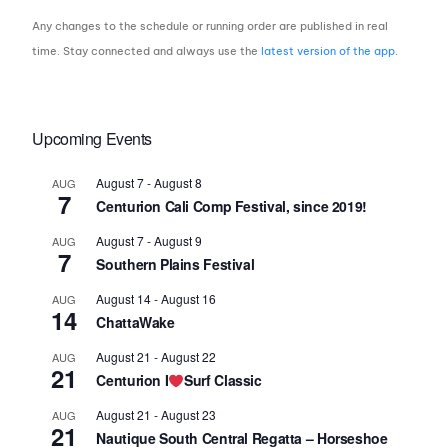
Any changes to the schedule or running order are published in real
time. Stay connected and always use the
latest version of the app
.
Upcoming Events
August 7
-
August 8
AUG
7
Centurion Cali Comp Festival, since 2019!
August 7
-
August 9
AUG
7
Southern Plains Festival
August 14
-
August 16
AUG
14
ChattaWake
August 21
-
August 22
AUG
21
Centurion I
Surf Classic
August 21
-
August 23
AUG
21
Nautique South Central Regatta – Horseshoe